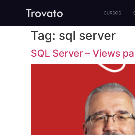
CURSOS
Tag:
sql server
SQL Server – Views par