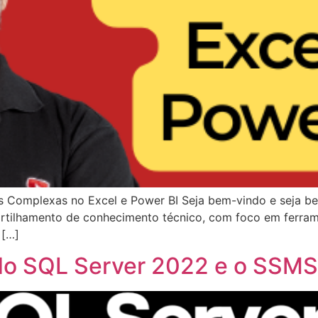
as Complexas no Excel e Power BI Seja bem-vindo e seja b
tilhamento de conhecimento técnico, com foco em ferrame
 […]
 do SQL Server 2022 e o SSMS