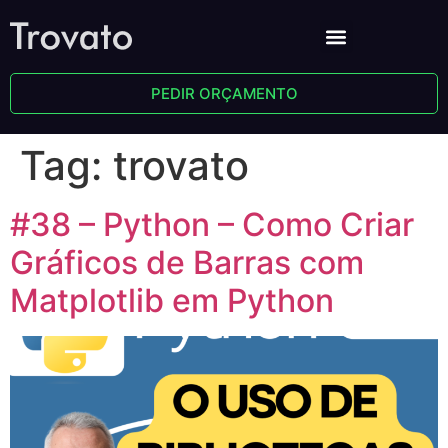
PEDIR ORÇAMENTO
Tag:
trovato
#38 – Python – Como Criar
Gráficos de Barras com
Matplotlib em Python