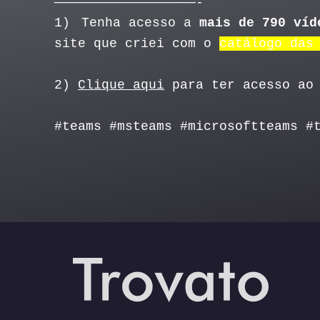
——————————————————-
1)
Tenha acesso a
mais de 790 víd
site que criei com o
catálogo das
2)
Clique aqui
para ter acesso ao 
#teams #msteams #microsoftteams #