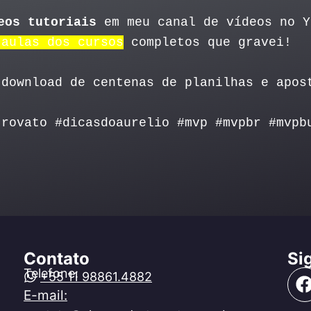
eos tutoriais
em meu canal de vídeos no 
 aulas dos cursos
completos que gravei!
download de centenas de planilhas e apos
trovato #dicasdoaurelio #mvp #mvpbr #mvpb
Contato
Si
Telefone:
+55 11 98861.4882
E-mail: