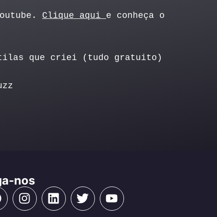
Youtube.
Clique aqui
e conheça o
tilas que criei (tudo gratuito)
uzz
ga-nos