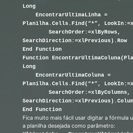
Long
EncontrarUltimaLinha =
Planilha.Cells.Find(“*”, LookIn:=
SearchOrder:=xlByRows,
SearchDirection:=xlPrevious).Row
End Function
Function EncontrarUltimaColuna(Pl
Long
EncontrarUltimaColuna =
Planilha.Cells.Find(“*”, LookIn:=
SearchOrder:=xlByColumns,
SearchDirection:=xlPrevious).Colu
End Function
Fica muito mais fácil usar digitar a fórmula
a planilha desejada como parâmetro: