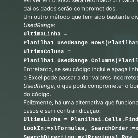
estiver em branco será retornado um valor e
daí os dados serão comprometidos.
Um outro método que tem sido bastante di
UsedRange
:
UltimaLinha =
Planilha1.UsedRange.Rows(Planilha
UltimaColuna =
Planilha1.UsedRange.Columns(Plani
Entretanto, se seu código inclui e apaga lin
o Excel pode passar a dar valores incorreto
UsedRange
, o que pode comprometer o b
do código.
Felizmente, há uma alternativa que funcio
casos e sem contraindicação:
UltimaLinha = Planilha1.Cells.Fin
LookIn:=xlFormulas, SearchOrder:=
SearchDirection:=xlPrevious).Row