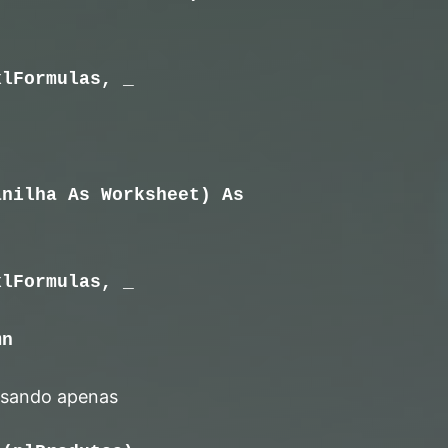
xlFormulas, _
anilha As Worksheet) As
xlFormulas, _
mn
 usando apenas