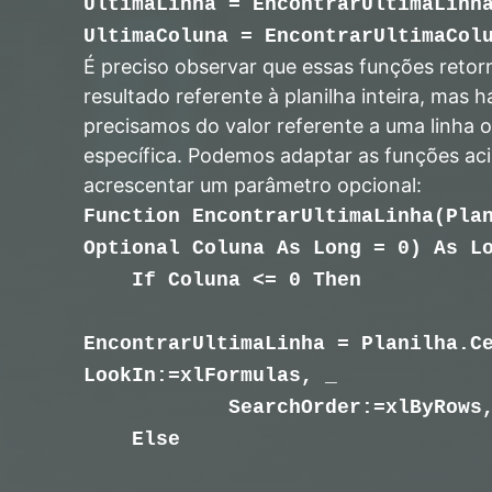
UltimaLinha = EncontrarUltimaLinh
UltimaColuna =
EncontrarUltimaCol
É preciso observar que essas funções reto
resultado referente à planilha inteira, mas 
precisamos do valor referente a uma linha 
específica. Podemos adaptar as funções ac
acrescentar um parâmetro opcional:
Function EncontrarUltimaLinha(Pla
Optional Coluna As Long = 0) As L
If Coluna <= 0 Then
EncontrarUltimaLinha = Planilha.C
LookIn:=xlFormulas, _
SearchOrder:=xlByRow
Else