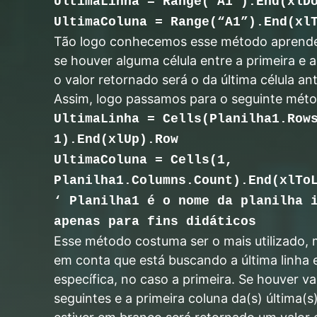
UltimaLinha = Range(“A1”).End(xlD
UltimaColuna = Range(“A1”).End(xl
Tão logo conhecemos esse método aprende
se houver alguma célula entre a primeira e a 
o valor retornado será o da última célula an
Assim, logo passamos para o seguinte méto
UltimaLinha = Cells(Planilha1.Row
1).End(xlUp).Row
UltimaColuna = Cells(1,
Planilha1.Columns.Count).End(xlTo
‘ Planilha1 é o nome da planilha 
apenas para fins didáticos
Esse método costuma ser o mais utilizado, 
em conta que está buscando a última linha
específica, no caso a primeira. Se houver va
seguintes e a primeira coluna da(s) última(s)