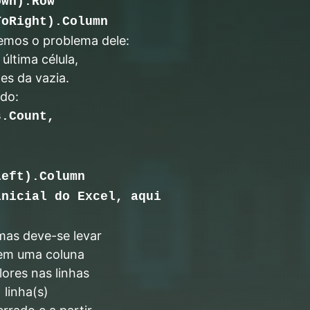
own).Row
ToRight).Column
mos o problema dele:
última célula,
tes da vazia.
do:
s.Count,
Left).Column
inicial do Excel, aqui
mas deve-se levar
 em uma coluna
lores nas linhas
 linha(s)