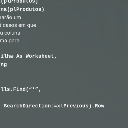
a(plProdutos)
una(plProdutos)
rnarão um
há casos em que
ou coluna
ima para
nilha As Worksheet,
ong
ells.Find(“*”,
s,
SearchDirection:=xlPrevious).Row