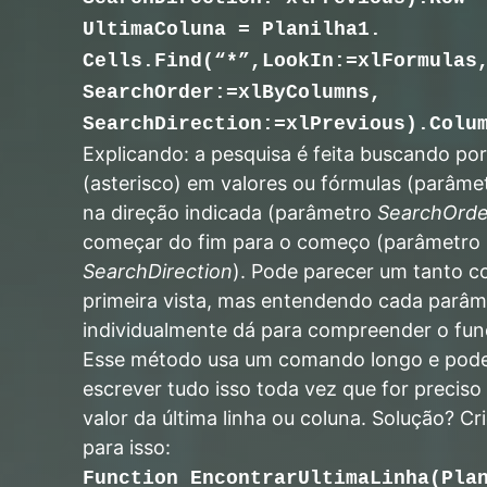
UltimaColuna = Planilha1.
Cells.Find(“*”,LookIn:=xlFormulas
SearchOrder:=xlByColumns,
SearchDirection:=xlPrevious).Colu
Explicando: a pesquisa é feita buscando por
(asterisco) em valores ou fórmulas (parâm
na direção indicada (parâmetro
SearchOrde
começar do fim para o começo (parâmetro
SearchDirection
). Pode parecer um tanto c
primeira vista, mas entendendo cada parâm
individualmente dá para compreender o fu
Esse método usa um comando longo e pode
escrever tudo isso toda vez que for preciso
valor da última linha ou coluna. Solução? C
para isso:
Function EncontrarUltimaLinha(Pla