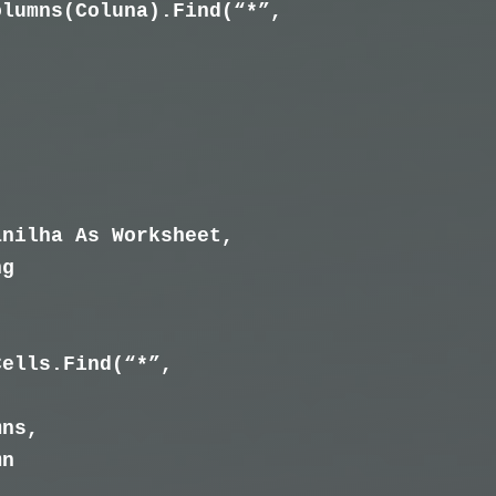
olumns(Coluna).Find(“*”,
anilha As Worksheet,
ng
Cells.Find(“*”,
mns,
mn