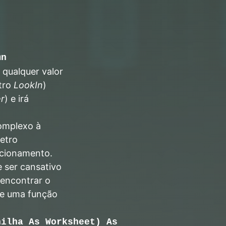
,
mn
 qualquer valor
etro
LookIn
)
r
) e irá
omplexo à
etro
ncionamento.
 ser cansativo
 encontrar o
rie uma função
nilha As Worksheet) As