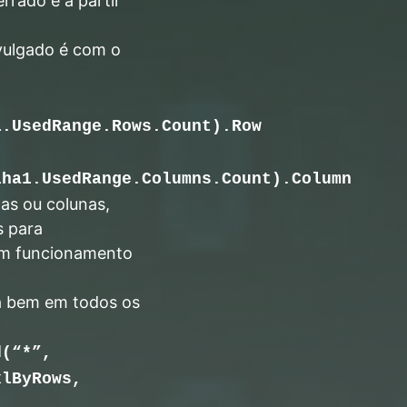
rrado e a partir
vulgado é com o
1.UsedRange.Rows.Count).Row
lha1.UsedRange.Columns.Count).Column
has ou colunas,
s para
om funcionamento
na bem em todos os
d(“*”,
xlByRows,