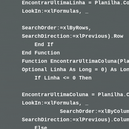
EncontrarUltimaLinha = Planilha.C
LookIn:=xlFormulas, _
SearchOrder:=xlByRows,
SearchDirection:=xlPrevious).Row
End If
End Function
Function EncontrarUltimaColuna(Pl
Optional Linha As Long = 0) As Lo
If Linha <= 0 Then
EncontrarUltimaColuna = Planilha.
LookIn:=xlFormulas, _
SearchOrder:=xlByColu
SearchDirection:=xlPrevious).Colu
Else