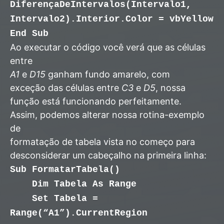
DiferençaDeIntervalos(Intervalo1,
Intervalo2).Interior.Color = vbYellow
End Sub
Ao executar o código você verá que as células
entre
A1
e
D15
ganham fundo amarelo, com
exceção das células entre
C3
e
D5
, nossa
função está funcionando perfeitamente.
Assim, podemos alterar nossa rotina-exemplo
de
formatação de tabela vista no começo para
desconsiderar um cabeçalho na primeira linha:
Sub FormatarTabela()
Dim Tabela As Range
Set Tabela =
Range(“A1”).CurrentRegion