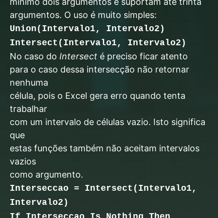
mínimo dois argumentos e suportam até trinta
argumentos. O uso é muito simples:
Union(Intervalo1, Intervalo2)
Intersect(Intervalo1, Intervalo2)
No caso do
Intersect
é preciso ficar atento
para o caso dessa intersecção não retornar
nenhuma
célula, pois o Excel gera erro quando tenta
trabalhar
com um intervalo de células vazio. Isto significa
que
estas funções também não aceitam intervalos
vazios
como argumento.
Interseccao = Intersect(Intervalo1,
Intervalo2)
If Interseccao Is Nothing Then