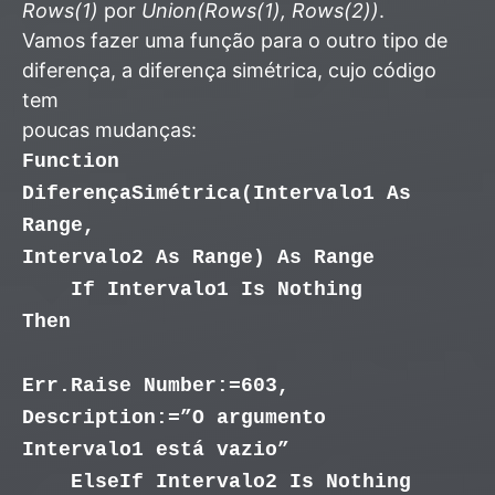
Rows(1)
por
Union(Rows(1), Rows(2))
.
Vamos fazer uma função para o outro tipo de
diferença, a diferença simétrica, cujo código
tem
poucas mudanças:
Function
DiferençaSimétrica(Intervalo1 As
Range,
Intervalo2 As Range) As Range
If Intervalo1 Is Nothing
Then
Err.Raise Number:=603,
Description:=”O argumento
Intervalo1 está vazio”
ElseIf Intervalo2 Is Nothing