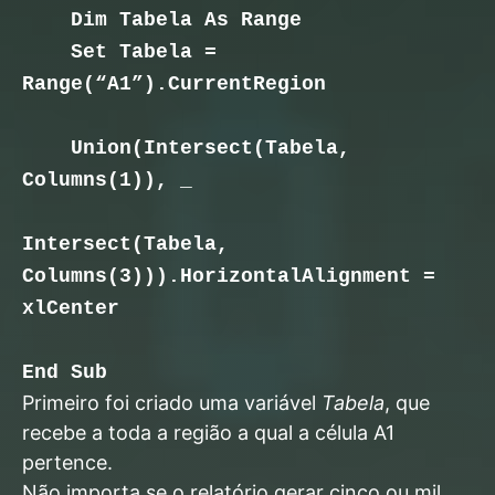
Dim Tabela As Range
Set Tabela =
Range(“A1”).CurrentRegion
Union(Intersect(Tabela,
Columns(1)), _
Intersect(Tabela,
Columns(3))).HorizontalAlignment =
xlCenter
End Sub
Primeiro foi criado uma variável
Tabela
, que
recebe a toda a região a qual a célula A1
pertence.
Não importa se o relatório gerar cinco ou mil