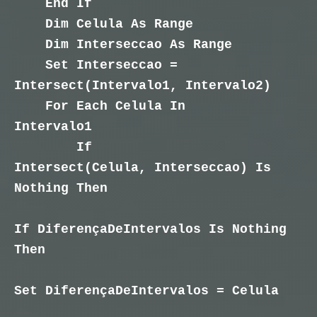
End If
Dim Celula As Range
Dim Interseccao As Range
Set Interseccao =
Intersect(Intervalo1, Intervalo2)
For Each Celula In
Intervalo1
If
Intersect(Celula, Interseccao) Is
Nothing Then
If DiferençaDeIntervalos Is Nothing
Then
Set DiferençaDeIntervalos = Celula