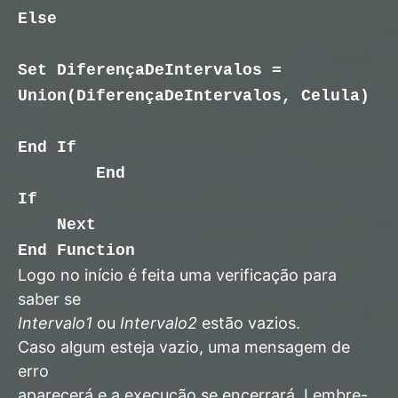
Else
Set DiferençaDeIntervalos =
Union(DiferençaDeIntervalos, Celula)
End If
End
If
Next
End Function
Logo no início é feita uma verificação para
saber se
Intervalo1
ou
Intervalo2
estão vazios.
Caso algum esteja vazio, uma mensagem de
erro
aparecerá e a execução se encerrará. Lembre-