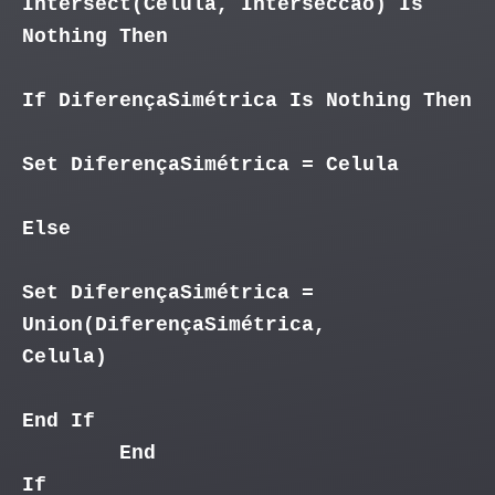
Intersect(Celula, Interseccao) Is
Nothing Then
If DiferençaSimétrica Is Nothing Then
Set DiferençaSimétrica = Celula
Else
Set DiferençaSimétrica =
Union(DiferençaSimétrica,
Celula)
End If
End
If