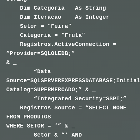
Dim Categoria As String
Dim Iteracao As Integer
Setor = “Feira”
Categoria = “Fruta”
Registros.ActiveConnection =
“Provider=SQLOLEDB;”
& _
“Data
Source=SQLSERVEREXPRESSDATABASE;
Initia
Catalog=SUPERMERCADO;” & _
“Integrated Security=SSPI;”
Registros.Source = “SELECT NOME
FROM PRODUTOS
WHERE SETOR = ‘” & _
Setor & “‘ AND