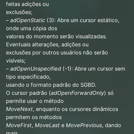
feitas adições ou
exclusões;
–
adOpenStatic
(3): Abre um cursor estático,
onde uma cópia dos
valores do momento serão visualizadas.
Eventuais alterações, adições ou
exclusões por outros usuários não serão
visíveis;
–
adOpenUnspecified
(-1): Abre um cursor sem
tipo especificado,
usando o formato padrão do SGBD.
O cursor padrão (
adOpenForwardOnly
) só
permite usar o método
MoveNext
, enquanto os cursores dinâmicos
permitem os métodos
MoveFirst
,
MoveLast
e
MovePrevious
, dando
mais