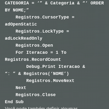
CATEGORIA = ‘” & Categoria & “‘ ORDER
BY NOME;”
Registros.CursorType =
adOpenStatic
Registros.LockType =
adLockReadOnly
Registros.Open
For Iteracao = 1 To
Registros.RecordCount
Debug.Print Iteracao &
“: ” & Registros(‘NOME’)
Registros.MoveNext
Next
Registros.Close
End Sub
Você pode também definir algumas