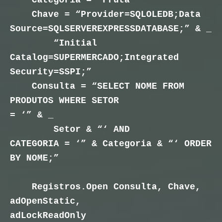
Chave = “Provider=SQLOLEDB;Data
Source=SQLSERVEREXPRESSDATABASE;” & _
“Initial
Catalog=SUPERMERCADO;Integrated
Security=SSPI;”
Consulta = “SELECT NOME FROM
PRODUTOS WHERE SETOR
= ‘” & _
Setor & “‘ AND
CATEGORIA = ‘” & Categoria & “‘ ORDER
BY NOME;”
Registros.Open Consulta, Chave,
adOpenStatic,
adLockReadOnly