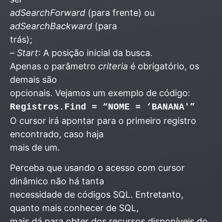
adSearchForward
(para frente) ou
adSearchBackward
(para
trás);
–
Start
: A posição inicial da busca.
Apenas o parâmetro
criteria
é obrigatório, os
demais são
opcionais. Vejamos um exemplo de código:
Registros.Find = “NOME = ‘BANANA'”
O cursor irá apontar para o primeiro registro
encontrado, caso haja
mais de um.
Perceba que usando o acesso com cursor
dinâmico não há tanta
necessidade de códigos SQL. Entretanto,
quanto mais conhecer de SQL,
mais dá para obter dos recursos disponíveis do