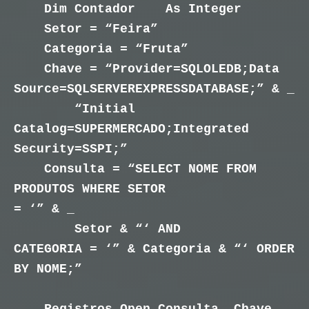
Dim Contador As Integer
Setor = “Feira”
Categoria = “Fruta”
Chave = “Provider=SQLOLEDB;Data
Source=SQLSERVEREXPRESSDATABASE;” & _
“Initial
Catalog=SUPERMERCADO;Integrated
Security=SSPI;”
Consulta = “SELECT NOME FROM
PRODUTOS WHERE SETOR
= ‘” & _
Setor & “‘ AND
CATEGORIA = ‘” & Categoria & “‘ ORDER
BY NOME;”
Registros.Open Consulta, Chave,