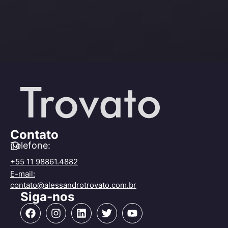
Contato
Telefone:
+55 11 98861.4882
E-mail:
contato@alessandrotrovato.com.br
Siga-nos