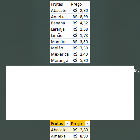
ActiveSheet.ListObjects.Add(xlSrcRange
Range(“A1:B10”), ,
_
xlYes, ,
“TableStyleMedium5”).Name =
“TbFrutas”