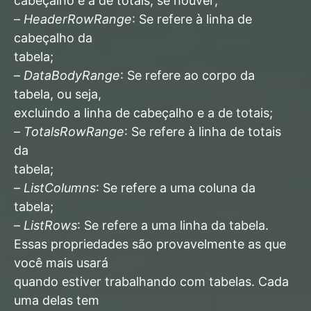
cabeçalho e a de totais, se houver;
–
HeaderRowRange
: Se refere à linha de
cabeçalho da
tabela;
–
DataBodyRange
: Se refere ao corpo da
tabela, ou seja,
excluindo a linha de cabeçalho e a de totais;
–
TotalsRowRange
: Se refere à linha de totais
da
tabela;
–
ListColumns
: Se refere a uma coluna da
tabela;
–
ListRows
: Se refere a uma linha da tabela.
Essas propriedades são provavelmente as que
você mais usará
quando estiver trabalhando com tabelas. Cada
uma delas tem