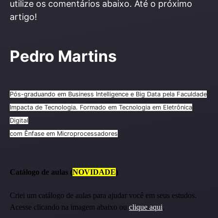
utilize os comentários abaixo. Até o próximo
artigo!
Pedro Martins
Pós-graduando em Business Intelligence e Big Data pela Faculdade
Impacta de Tecnologia. Formado em Tecnologia em Eletrônica
Digital
com Ênfase em Microprocessadores
Catálogo de aulas (
NOVIDADE
)
Criei um catálogo de aulas para ajudar você em seus estudos.
Acesse clicando na imagem abaixo ou
clique aqui
.