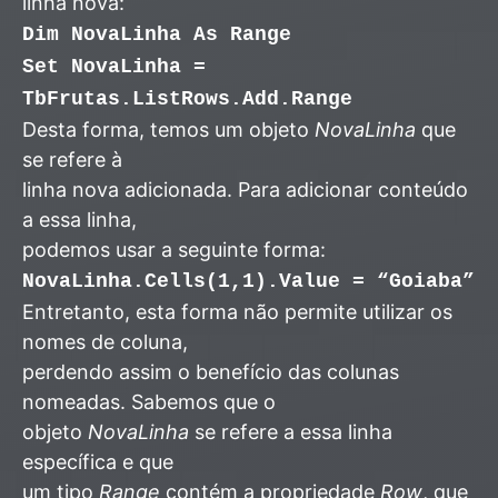
linha nova:
Dim NovaLinha As Range
Set NovaLinha =
TbFrutas.ListRows.Add.Range
Desta forma, temos um objeto
NovaLinha
que
se refere à
linha nova adicionada. Para adicionar conteúdo
a essa linha,
podemos usar a seguinte forma:
NovaLinha.Cells(1,1).Value = “Goiaba”
Entretanto, esta forma não permite utilizar os
nomes de coluna,
perdendo assim o benefício das colunas
nomeadas. Sabemos que o
objeto
NovaLinha
se refere a essa linha
específica e que
um tipo
Range
contém a propriedade
Row
, que