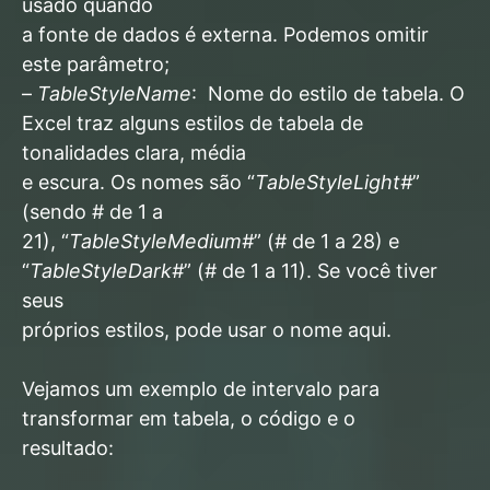
usado quando
a fonte de dados é externa. Podemos omitir
este parâmetro;
–
TableStyleName
: Nome do estilo de tabela. O
Excel traz alguns estilos de tabela de
tonalidades clara, média
e escura. Os nomes são “
TableStyleLight#
”
(sendo # de 1 a
21), “
TableStyleMedium#
” (# de 1 a 28) e
“
TableStyleDark#
” (# de 1 a 11). Se você tiver
seus
próprios estilos, pode usar o nome aqui.
Vejamos
um
exemplo de intervalo para
transformar em tabela, o código e o
resultado: