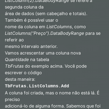
ListColumn(2).DataBodyRange
se refere à
segunda coluna da
área de dados (sem cabeçalho e totais).
Também é possível usar o
nome da coluna em
ListColumns
, como
ListColumns(“Preço”).DataBodyRange
para se
referir ao
mesmo intervalo anterior.
Vamos acrescentar uma coluna nova
Quantidade
na tabela
TbFrutas
do exemplo acima. Você pode
escrever o código
desta maneira:
TbFrutas.ListColumns.Add
A coluna foi criada, mas o nome não está lá. É
preciso
adicioná-lo de alguma forma. Sabemos que foi