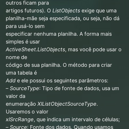
outros ficam para
artigos futuros). O
ListObjects
exige que uma
planilha-mãe seja especificada, ou seja, não dá
para usá-lo sem
especificar nenhuma planilha. A forma mais
simples é usar
ActiveSheet.ListObjects
, mas você pode usar o
nome de
código de sua planilha. O método para criar
uma tabela é
Add
e ele possui os seguintes parâmetros:
–
SourceType
: Tipo de fonte de dados, usa um
valor da
enumeração
XlListObjectSourceType
.
Usaremos o valor
xlSrcRange
, que indica um intervalo de células;
–
Source
: Fonte dos dados. Quando usamos