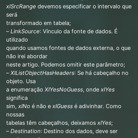
xlSrcRange
devemos especificar o intervalo que
será
transformado em tabela;
–
LinkSource
: Vínculo da fonte de dados. É
utilizado
quando usamos fontes de dados externa, o que
não irei abordar
neste artigo. Podemos omitir este parâmetro;
–
XlListObjectHasHeaders
: Se há cabeçalho no
objeto. Usa
a enumeração
XlYesNoGuess
, onde
xlYes
significa
sim,
xlNo
é não e
xlGuess
é adivinhar. Como
nossas
tabelas têm cabeçalhos, deixamos
xlYes
;
–
Destination
: Destino dos dados, deve ser