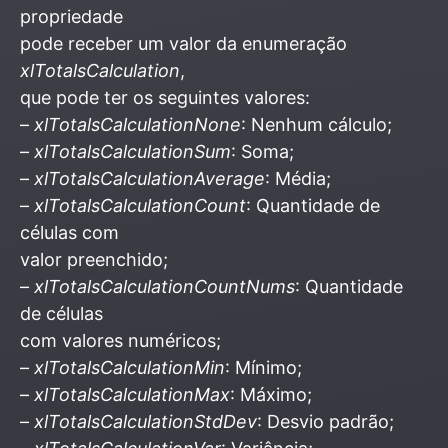
propriedade
pode receber um valor da enumeração
xlTotalsCalculation
,
que pode ter os seguintes valores:
–
xlTotalsCalculationNone
: Nenhum cálculo;
–
xlTotalsCalculationSum
: Soma;
–
xlTotalsCalculationAverage
: Média;
–
xlTotalsCalculationCount
: Quantidade de
células com
valor preenchido;
–
xlTotalsCalculationCountNums
: Quantidade
de células
com valores numéricos;
–
xlTotalsCalculationMin
: Mínimo;
–
xlTotalsCalculationMax
: Máximo;
–
xlTotalsCalculationStdDev
: Desvio padrão;