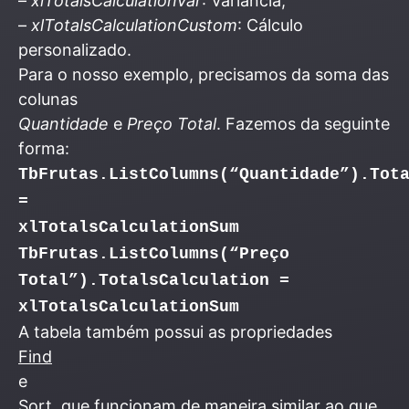
–
xlTotalsCalculationVar
: Variância;
–
xlTotalsCalculationCustom
: Cálculo
personalizado.
Para o nosso exemplo, precisamos da soma das
colunas
Quantidade
e
Preço Total
. Fazemos da seguinte
forma:
TbFrutas.ListColumns(“Quantidade”).Tot
=
xlTotalsCalculationSum
TbFrutas.ListColumns(“Preço
Total”).TotalsCalculation =
xlTotalsCalculationSum
A tabela também possui as propriedades
Find
e
Sort
, que funcionam de maneira similar ao que