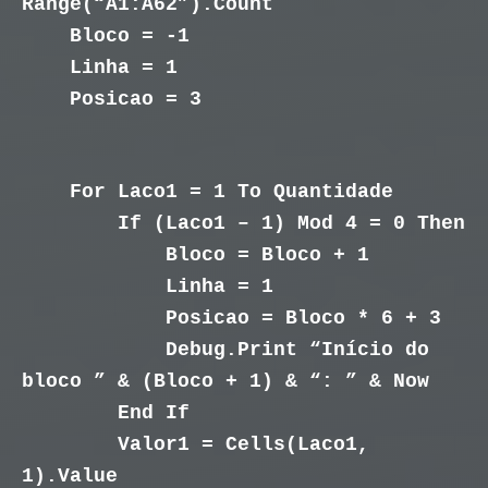
Range(“A1:A62”).Count
Bloco = -1
Linha = 1
Posicao = 3
For Laco1 = 1 To Quantidade
If (Laco1 – 1) Mod 4 = 0 Then
Bloco = Bloco + 1
Linha = 1
Posicao = Bloco * 6 + 3
Debug.Print “Início do
bloco ” & (Bloco + 1) & “: ” & Now
End If
Valor1 = Cells(Laco1,
1).Value