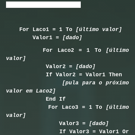
seguinte estrutura idealizada:
For Laco1 = 1 To
[último valor]
Valor1 =
[dado]
For Laco2 = 1 To
[último
valor]
Valor2 =
[dado]
If Valor2 = Valor1 Then
[pula para o próximo
valor
em
Laco2]
End If
For Laco3 = 1 To
[último
valor]
Valor3 =
[dado]
If Valor3 = Valor1 Or