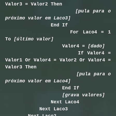
Valor3 = Valor2 Then
[
pula para o
próximo valor
em
Laco3]
End If
For Laco4 = 1
To
[último valor]
Valor4 =
[dado]
If Valor4 =
Valor1 Or Valor4 = Valor2 Or Valor4 =
Valor3 Then
[
pula para o
próximo valor em
Laco4]
End If
[grava valores]
Next Laco4
Next Laco3
Next Laco2