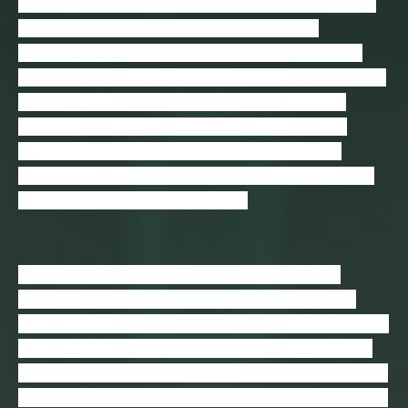
Cada número precisará acontecer uma única vez
na combinação, sem repetição. Para isso
precisaremos de quatro estruturas de repetição
(ou laços). Para ter todos os números em todas as
quatro posições possíveis, precisaremos que
todos os laços sejam do primeiro até o último
número. Para evitar repetição, precisaremos
conferir se o valor do número obtido é igual a um
dos obtidos nos laços externos.
Desta forma, cada número será obtido no
começo do laço e então será conferido se é
igual a um dos outros laços (exceto no primeiro,
por não haver necessidade). Somente no laço
mais interno, após termos os quatro números, é
que preencheremos os dados. Assim, teremos a