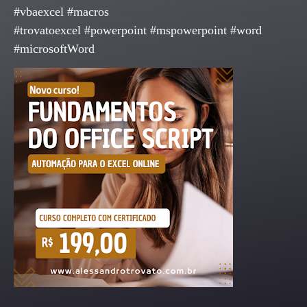
#vbaexcel #macros
#trovatoexcel #powerpoint #mspowerpoint #word
#microsoftWord