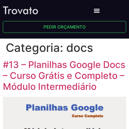
PEDIR ORÇAMENTO
Categoria:
docs
#13 – Planilhas Google Docs
– Curso Grátis e Completo –
Módulo Intermediário