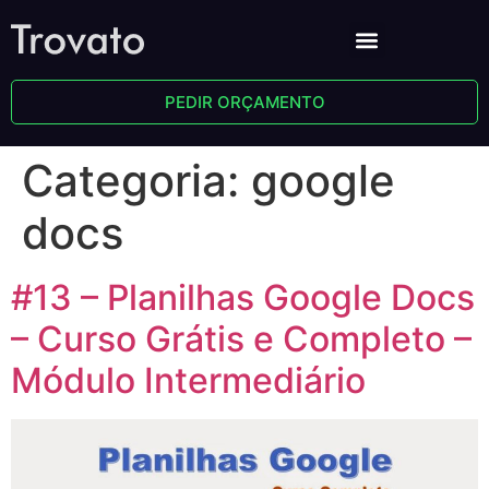
PEDIR ORÇAMENTO
Categoria:
google
docs
#13 – Planilhas Google Docs
– Curso Grátis e Completo –
Módulo Intermediário