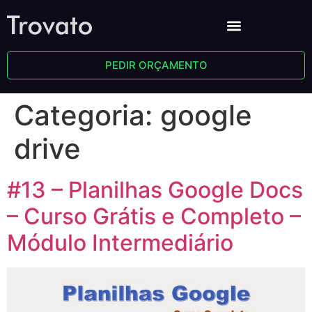
PEDIR ORÇAMENTO
Categoria:
google
drive
#13 – Planilhas Google Docs
– Curso Grátis e Completo –
Módulo Intermediário