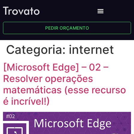
PEDIR ORÇAMENTO
Categoria:
internet
[Microsoft Edge] – 02 –
Resolver operações
matemáticas (esse recurso
é incrível!)