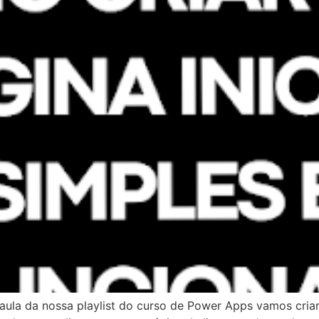
 aula da nossa playlist do curso de Power Apps vamos criar 