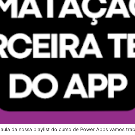
 aula da nossa playlist do curso de Power Apps vamos traba