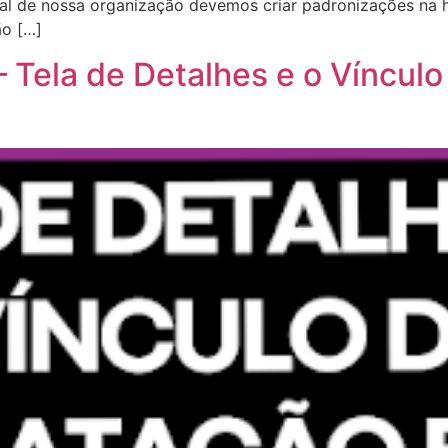
sual de nossa organização devemos criar padronizações na 
o […]
 Tela de Detalhes e o Víncul