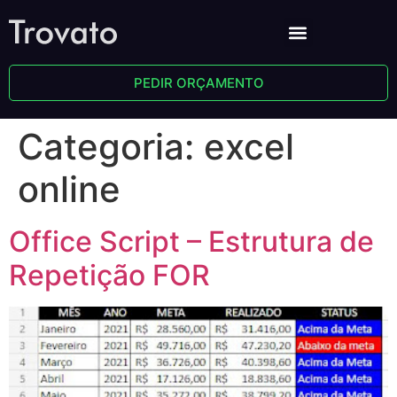
PEDIR ORÇAMENTO
Categoria:
excel
online
Office Script – Estrutura de
Repetição FOR