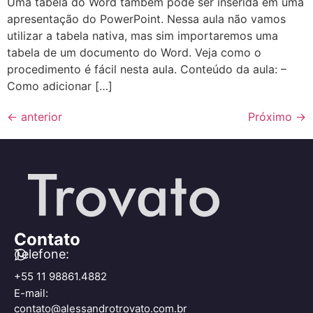
Uma tabela do Word também pode ser inserida em uma
apresentação do PowerPoint. Nessa aula não vamos
utilizar a tabela nativa, mas sim importaremos uma
tabela de um documento do Word. Veja como o
procedimento é fácil nesta aula. Conteúdo da aula: –
Como adicionar […]
←
anterior
Próximo
→
Contato
Telefone:
+55 11 98861.4882
E-mail:
contato@alessandrotrovato.com.br