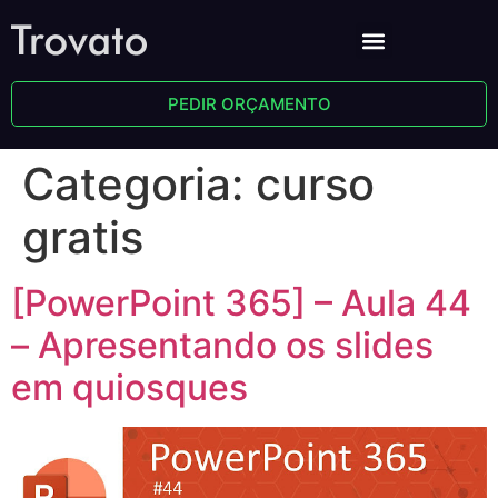
PEDIR ORÇAMENTO
Categoria:
curso
gratis
[PowerPoint 365] – Aula 44
– Apresentando os slides
em quiosques