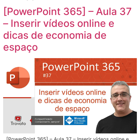
[PowerPoint 365] – Aula 37
– Inserir vídeos online e
dicas de economia de
espaço
[PowerPoint 365] – Aula 37 – Inserir vídeos online e