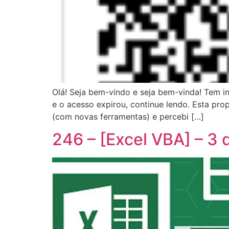
Olá! Seja bem-vindo e seja bem-vinda! Tem i
e o acesso expirou, continue lendo. Esta pro
(com novas ferramentas) e percebi […]
246 – [Excel VBA] – 3 d