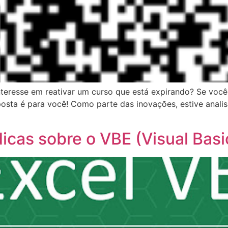
nteresse em reativar um curso que está expirando? Se você
posta é para você! Como parte das inovações, estive anali
icas sobre o VBE (Visual Basi